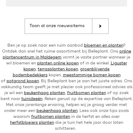
Toon al onze nieuwsitems
Ben je op zoek naar een ruim aanbod
bloemen en planten
?
Ontdek dan snel het ruime assortiment bij Belleplant. Ons
online
plantencentrum in Maldegem
vormt je vaste partner wanneer je
wil bloemen en
planten online kopen
of in de winkel.
Liguster
kopen
,
terrasplanten kopen
,
groenblijvende
bodembedekkers
kopen,
meestammige bomen kopen
of
potgrond kopen
. Bij Belleplant ben je aan het juiste adres. Ons
vakkundig team geeft je met plezier ook professioneel advies als
je wil een
beukenhaag planten
,
fruitbomen planten
of op zoek
bent naar
tuinideeën
. Reken gerust op de expertise van Belleplant.
Met onze jarenlange ervaring, helpen wij je graag verder met
onder meer een
beukenhaag planten
. Lees ook onze tips zoals
waarom
fruitbomen planten
in de herfst en alles over
herfstbloeiers planten
die je tuin het hele jaar door laten
schitteren.