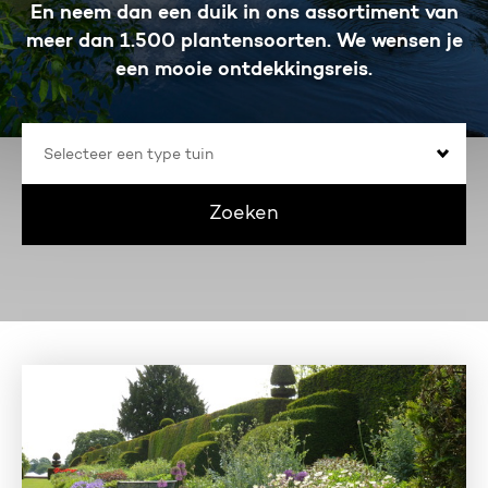
En neem dan een duik in ons assortiment van
meer dan 1.500 plantensoorten. We wensen je
een mooie ontdekkingsreis.
Selecteer
een
type
tuin
Zoeken