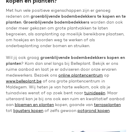
kopen en planten?
Met hun vele positieve eigenschappen zijn er genoeg
groenblijvende bodembedekkers te kopen en te
redenen om
planten
Groenblijvende bodembedekkers
.
worden dan ook
onder meer gekozen om grote plantvakken te laten
begroeien, als aanplanting op moeilijk bereikbare plaatsen,
om hoekjes en boorden weg te werken of als
onderbeplanting onder bomen en struiken.
groenblijvende bodembedekkers kopen en
Wil jij ook graag
planten
? Kom dan snel langs bij Belleplant. Bekijk er ons
ruime aanbod en laat je er adviseren door onze ervaren
medewerkers. Bezoek ons
online plantencentrum
op
www.belleplant.be
of ons grote plantencentrum in
Maldegem. Wij heten je van harte welkom, ook als je
tuinadvies wenst of op zoek bent naar
tuinideeën
. Maar
uiteraard kan je bij ons ook een ruim en kwalitatief aanbod
aan
bloemen en planten
kopen, gaande van
terrasplanten
tot
ligusters kopen
of zelfs gewoon
potgrond kopen
.