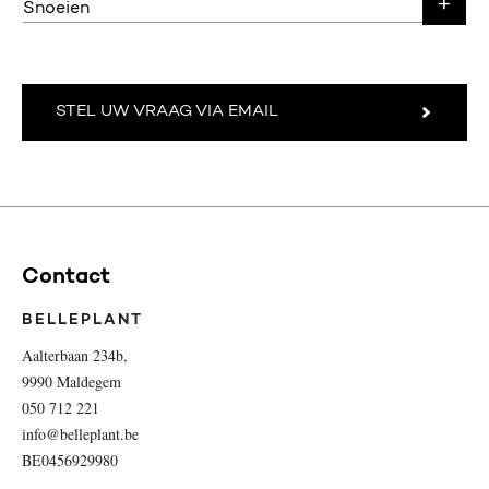
Snoeien
STEL UW VRAAG VIA EMAIL
Contact
BELLEPLANT
Aalterbaan 234b,
9990 Maldegem
050 712 221
info@belleplant.be
BE0456929980