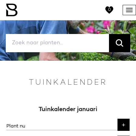
0
Me
TUINKALENDER
Tuinkalender januari
Plant nu