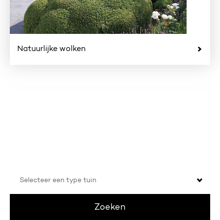
Natuurlijke wolken
In welke tuin wil jij genieten?
Selecteer
een
type
tuin
Zoeken