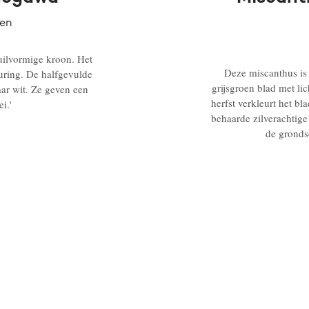
fen
uilvormige kroon. Het
Deze miscanthus is
uring. De halfgevulde
grijsgroen blad met li
aar wit. Ze geven een
herfst verkleurt het b
i.'
behaarde zilverachtig
de grondso