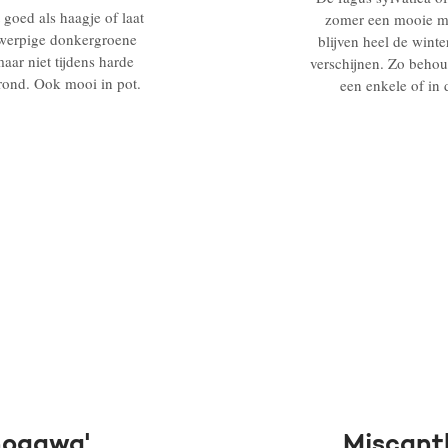
goed als haagje of laat
zomer een mooie mu
ngwerpige donkergroene
blijven heel de wint
aar niet tijdens harde
verschijnen. Zo behoud
rond. Ook mooi in pot.
een enkele of in 
nogawa'
Miscanth