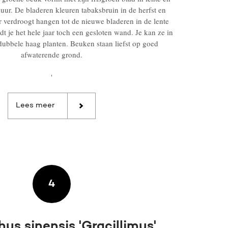
ur. De bladeren kleuren tabaksbruin in de herfst en
er verdroogt hangen tot de nieuwe bladeren in de lente
t je het hele jaar toch een gesloten wand. Je kan ze in
dubbele haag planten. Beuken staan liefst op goed
afwaterende grond.
'
Lees meer
4
us sinensis 'Gracillimus'