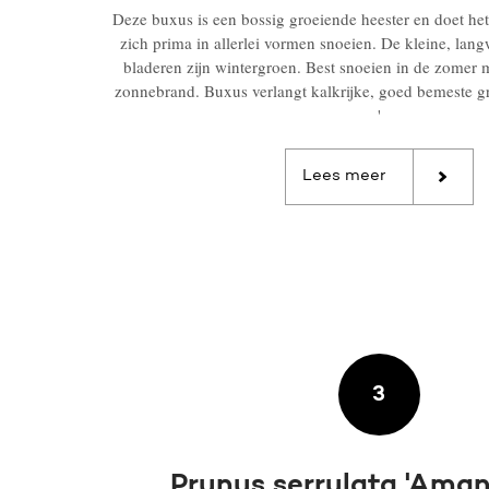
Deze buxus is een bossig groeiende heester en doet het 
zich prima in allerlei vormen snoeien. De kleine, la
bladeren zijn wintergroen. Best snoeien in de zomer m
zonnebrand. Buxus verlangt kalkrijke, goed bemeste g
'
Lees meer
3
Prunus serrulata 'Ama