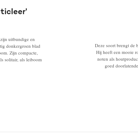
icleer'
zijn uitbundige en
Deze soort brengt de 
htig donkergroen blad
Hij heeft een mooie 
 boom. Zijn compacte,
noten als houtproducti
 solitair, als leiboom
goed doorlatende