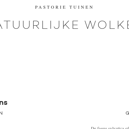
PASTORIE TUINEN
ATUURLIJKE WOLK
ns
N
G
De fagus sylvatica of