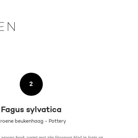
EN
2
Fagus sylvatica
roene beukenhaag - Pottery
 groene beuk vormt met zijn frisgroen blad in lente en