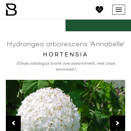
0
Menu
Hydrangea arborescens 'Annabelle'
HORTENSIA
(Onze catalogus toont ons assortiment, niet onze
voorraad.)