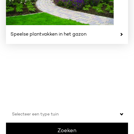
Speelse plantvakken in het gazon
In welke tuin wil jij genieten?
Selecteer
een
type
tuin
Zoeken