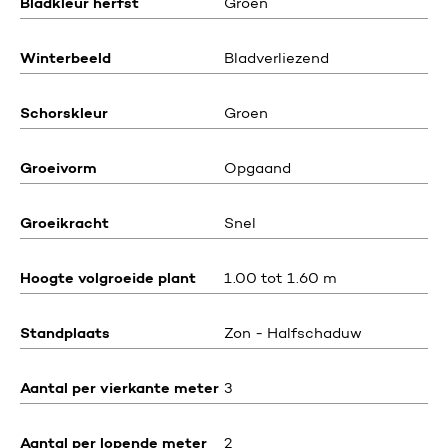
Bladkleur herfst
Groen
Winterbeeld
Bladverliezend
Schorskleur
Groen
Groeivorm
Opgaand
Groeikracht
Snel
Hoogte volgroeide plant
1.00 tot 1.60 m
Standplaats
Zon - Halfschaduw
Aantal per vierkante meter
3
Aantal per lopende meter
2