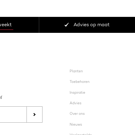
weekt
Advies op maat
Planten
Toebehoren
Inspiratie
ef
Advies
Over ons
Nieuws