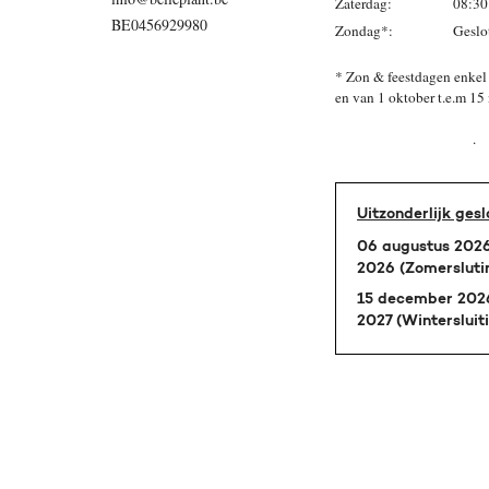
Zaterdag:
08:30
BE0456929980
Zondag*:
Geslo
* Zon & feestdagen enkel 
en van 1 oktober
.
Uitzonderlijk gesl
06 augustus 2026
2026 (Zomersluti
15 december 2026
2027 (Wintersluit
Alle rechten voorbehouden © 2026 Belleplant