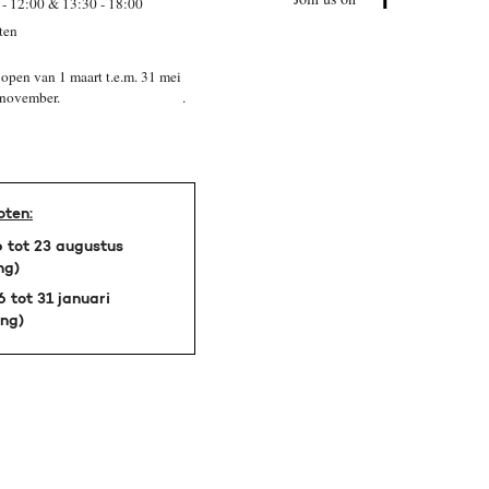
 - 12:00 & 13:30 - 18:00
ten
open van 1 maart t.e.m. 31 mei
 t.e.m 15 november. .
oten:
 tot 23 augustus
ng)
 tot 31 januari
ing)