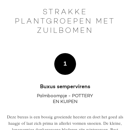
STRAKKE
PLANTGROEPEN MET
ZUILBOMEN
1
Buxus sempervirens
Palmboompje - POTTERY
EN KUIPEN
Deze buxus is een bossig groeiende heester en doet het goed als
haagje of laat zich prima in allerlei vormen snoeien. De kleine,
langwerpige donkergroene bladeren zijn wintergroen. Best