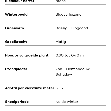
Bladkleur herfst
Brons
Winterbeeld
Bladverliezend
Groeivorm
Bossig - Opgaand
Groeikracht
Matig
Hoogte volgroeide plant
0.30 tot 0.40 m
Standplaats
Zon - Halfschaduw -
Schaduw
Aantal per vierkante meter
5 - 7
Snoeiperiode
Na de winter