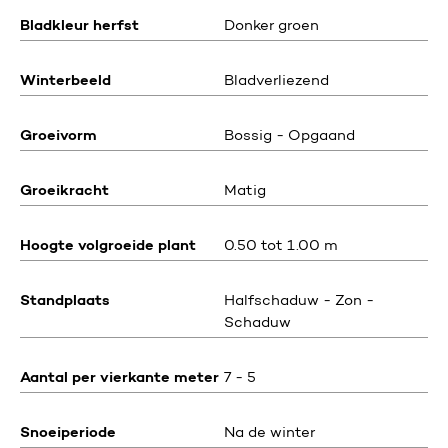
Bladkleur herfst
Donker groen
Winterbeeld
Bladverliezend
Groeivorm
Bossig - Opgaand
Groeikracht
Matig
Hoogte volgroeide plant
0.50 tot 1.00 m
Standplaats
Halfschaduw - Zon -
Schaduw
Aantal per vierkante meter
7 - 5
Snoeiperiode
Na de winter