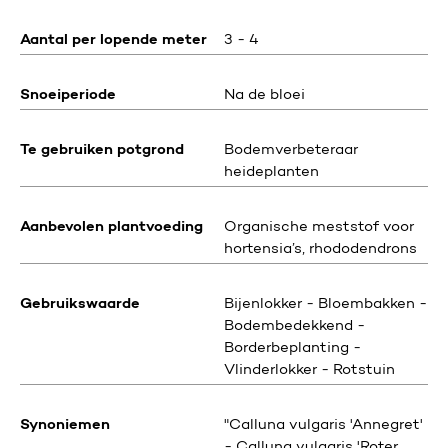
Aantal per lopende meter
3 - 4
Snoeiperiode
Na de bloei
Te gebruiken potgrond
Bodemverbeteraar
heideplanten
Aanbevolen plantvoeding
Organische meststof voor
hortensia’s, rhododendrons
Gebruikswaarde
Bijenlokker - Bloembakken -
Bodembedekkend -
Borderbeplanting -
Vlinderlokker - Rotstuin
Synoniemen
"Calluna vulgaris 'Annegret'
- Calluna vulgaris 'Roter