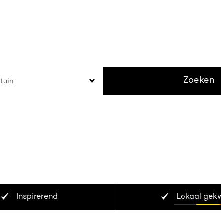
 welke tuin wil jij geniet
Zoeken
Inspirerend
Lokaal gek