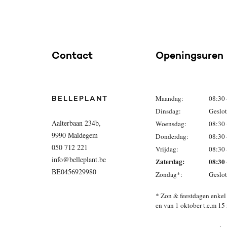
Contact
Openingsuren
Maandag:
08:30 
BELLEPLANT
Dinsdag:
Geslo
Aalterbaan 234b,
Woensdag:
08:30 
9990 Maldegem
Donderdag:
08:30 
050 712 221
Vrijdag:
08:30 
info@belleplant.be
Zaterdag:
08:30 
BE0456929980
Zondag*:
Geslo
* Zon & feestdagen enkel 
en van 1 oktober
.