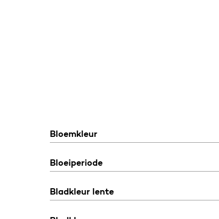
Bloemkleur
Bloeiperiode
Bladkleur lente