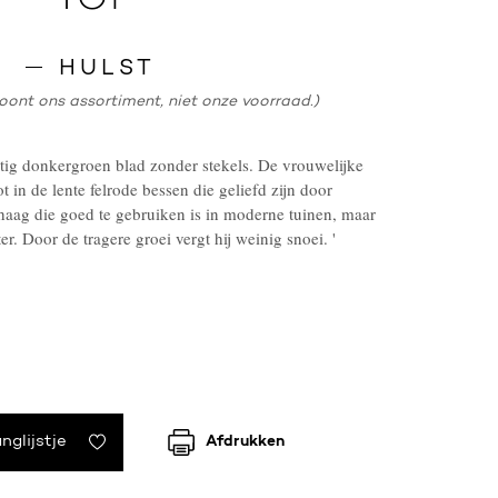
HULST
oont ons assortiment, niet onze voorraad.)
tig donkergroen blad zonder stekels. De vrouwelijke
 in de lente felrode bessen die geliefd zijn door
 haag die goed te gebruiken is in moderne tuinen, maar
er. Door de tragere groei vergt hij weinig snoei. '
nglijstje
Afdrukken