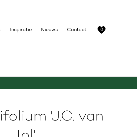
t
Inspiratie
Nieuws
Contact
0
ifolium 'J.C. van
Tol'