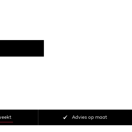
en?
weekt
Advies op maat