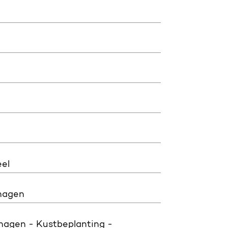
el
 hagen
hagen - Kustbeplanting -