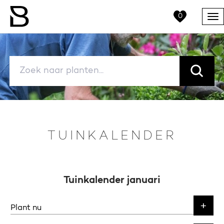
0
Me
TUINKALENDER
Tuinkalender januari
Plant nu