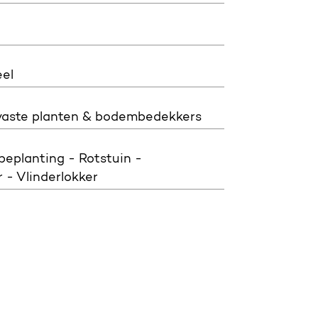
el
vaste planten & bodembedekkers
planting - Rotstuin -
 - Vlinderlokker