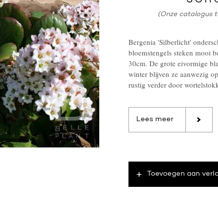
SCH
(Onze catalogus t
Bergenia 'Silberlicht' onders
bloemstengels steken mooi bo
30cm. De grote eivormige bl
winter blijven ze aanwezig op
rustig verder door wortelstok
Lees meer
Toevoegen aan verla