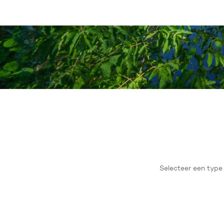
In
Selecteer
een
type
tuin