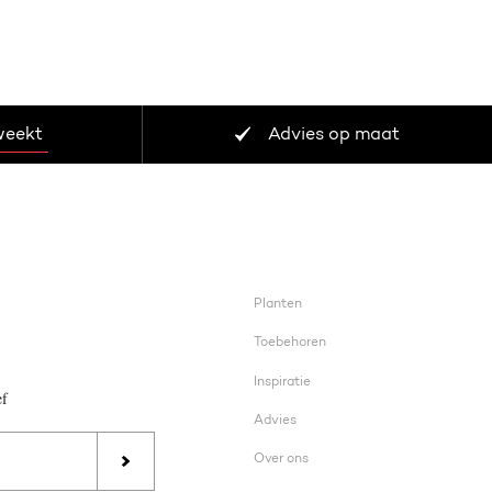
weekt
Advies op maat
Planten
Toebehoren
Inspiratie
ef
Advies
Over ons