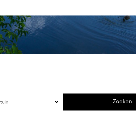
 welke tuin wil jij geniet
Zoeken