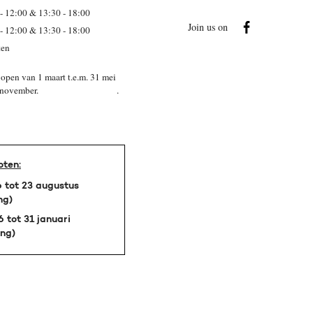
- 12:00 & 13:30 - 18:00
Join us on
- 12:00 & 13:30 - 18:00
ten
open van 1 maart t.e.m. 31 mei
 t.e.m 15 november. .
oten:
 tot 23 augustus
ng)
 tot 31 januari
ing)