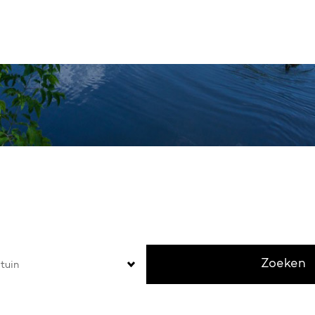
 welke tuin wil jij geniet
Zoeken