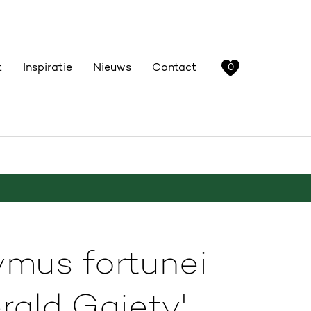
t
Inspiratie
Nieuws
Contact
0
mus fortunei
rald Gaiety'