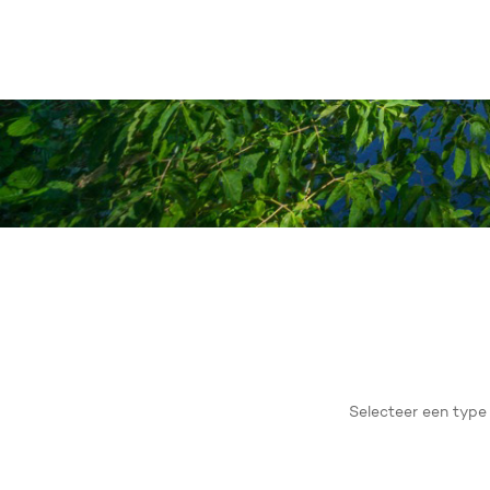
In
Selecteer
een
type
tuin