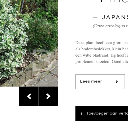
JAPAN
(Onze catalogus t
Deze plant heeft een groot a
als bodembedekker, klein haag
een witte bladrand. Hij heeft
problemen snoeien. Goed alte
Lees meer
Toevoegen aan verla