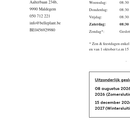
Aalterbaan 234b,
Woensdag:
08:30 
9990 Maldegem
Donderdag:
08:30 
050 712 221
Vrijdag:
08:30 
info@belleplant.be
Zaterdag:
08:30 
BE0456929980
Zondag*:
Geslo
* Zon & feestdagen enkel 
en van 1 oktober
.
Uitzonderlijk gesl
08 augustus 2026
2026 (Zomersluti
15 december 2026
2027 (Wintersluit