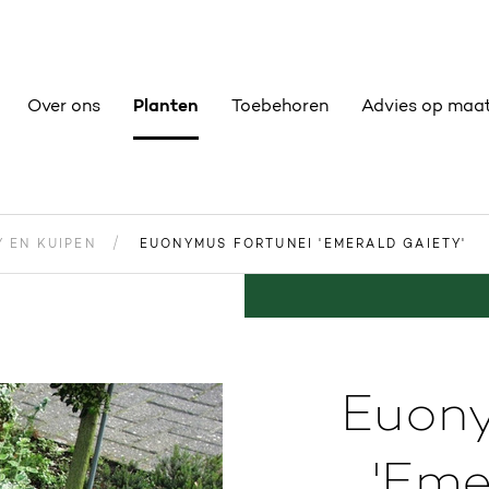
Over ons
Planten
Toebehoren
Advies op maa
Y EN KUIPEN
EUONYMUS FORTUNEI 'EMERALD GAIETY'
Euony
'Eme