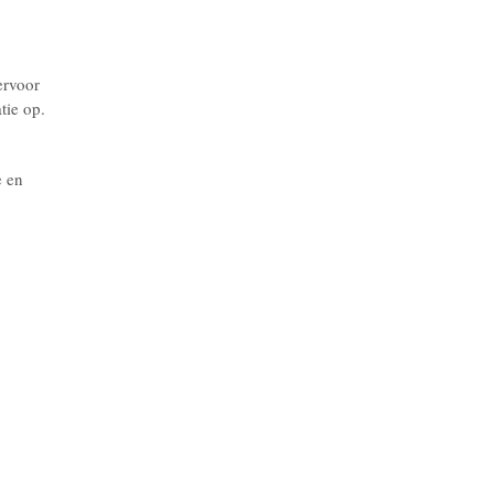
ervoor
atie op.
e en