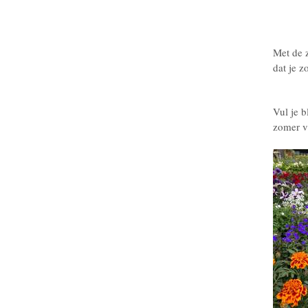
Met de z
dat je z
Vul je b
zomer v