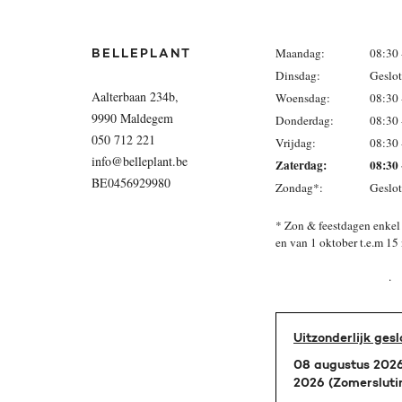
Maandag:
08:30 
BELLEPLANT
Dinsdag:
Geslo
Aalterbaan 234b,
Woensdag:
08:30 
9990 Maldegem
Donderdag:
08:30 
050 712 221
Vrijdag:
08:30 
info@belleplant.be
Zaterdag:
08:30 
BE0456929980
Zondag*:
Geslo
* Zon & feestdagen enkel 
en van 1 oktober
.
Uitzonderlijk gesl
08 augustus 2026
2026 (Zomersluti