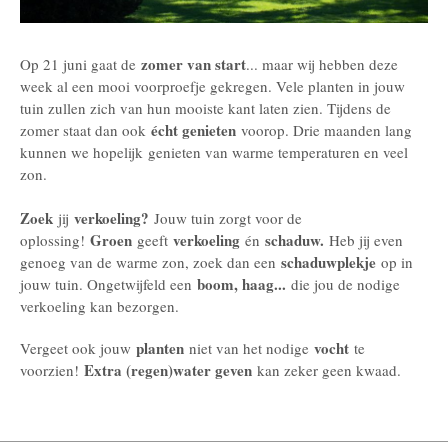
zomer van start
Op 21 juni gaat de
... maar wij hebben deze
week al een mooi voorproefje gekregen. Vele planten in jouw
tuin zullen zich van hun mooiste kant laten zien. Tijdens de
écht genieten
zomer staat dan ook
voorop. Drie maanden lang
kunnen we hopelijk genieten van warme temperaturen en veel
zon.
Zoek
verkoeling?
jij
Jouw tuin zorgt voor de
Groen
verkoeling
schaduw.
oplossing!
geeft
én
Heb jij even
schaduwplekje
genoeg van de warme zon, zoek dan een
op in
boom, haag...
jouw tuin. Ongetwijfeld een
die jou de nodige
verkoeling kan bezorgen.
planten
vocht
Vergeet ook jouw
niet van het nodige
te
Extra (regen)water geven
voorzien!
kan zeker geen kwaad.